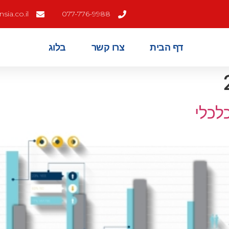
ia.co.il
077-776-9988
דף הבית
צרו קשר
בלוג
לכלי