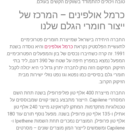
טובה ויכולים להתמודד בשווקים הקשים בעולם.
כרמל אולפינים – המרכז של
ייצור חומרי הגלם שלנו
החברה היחידה בישראל שמייצרת חומרים פטרוכימיים
לתעשיית הפלסטיק נקראת
כרמל אולפינים
והיא נוסדה בשנת
1991. זה קרה כשחיברו נכסים של בזן והמפעלים הפטרוכימיים.
המפעל נמצא במפרץ חיפה על שטח של 390 דונם, ליד בתי
הזיקוק. המיקום הזה נותן לחברה יתרון גדול כי היא יכולה לקבל
חומרי גלם בסיסיים כמו נפטא וגז נפט נוזלי ישירות מבית
הזיקוק הקרוב.
החברה מייצרת 400 אלף טון פוליפרופילן בשנה תחת השם
המסחרי Capilene. הייצור מתבצע בשני קווים שמבוססים על
טכנולוגיות מתקדמות. המתקן לקראקינג מייצר 240 אלף טון
אתילן ו-135 אלף טון פרופילן בשנה. מפעל נוסף תורם עוד 180
אלף טון פרופילן. המוצרים נמכרים תחת השמות Ipethene ו-
Capilene ומשמשים לייצור המון מוצרים שונים – מסרטים