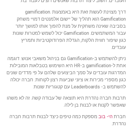
העובדים. חשוב ליצור תרבות שאנשים רוצים לעבוד בה.
דרך מצוינת לעשות זאת היא באמצעות gamification.
Gamification הוא תהליך של יישום אלמנטים דמויי משחק
בסביבה שאינה משחקית על מנת להפוך אותו למושך יותר
עבור המשתמשים. Gamification יכול לשמש למטרות שונות
כגון שיפור חווית הלקוח, הגדלת הפרודוקטיביות ותמריץ
עובדים.
ניתן להשתמש ב-Gamification גם בניהול משאבי אנוש. דוגמה
אחת ל-gamification ב-HR היא השימוש בטבלאות המובילות
המדרגות עובדים על סמך הביצועים שלהם על פי מדדים שונים
כגון מספרי מכירות או ציוני שביעות רצון לקוחות. חברה יכולה
להשתמש ב- Leaderboards עם קטגוריות שונות
תרבות חברה נהדרת היא תוצאה של עבודה קשה. זה לא משהו
שאפשר לקנות או לבנות בן לילה.
חברת
הי- בוב
מספקת כמה טיפים כיצד לבנות תרבות חברה
נהדרת.