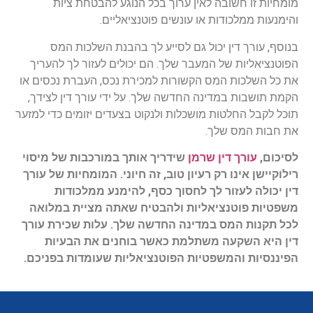
מומחיות זו חשובה לאין ערוך בכל הנוגע להבטחת ציות
והימנעות ממלכודות או עונשים פוטנציאליים.
בנוסף, עורך דין יכול גם לסייע לך בהבנת השלכות המס
הפוטנציאליות של המעבר שלך. הם יכולים לעזור לך להעריך
את כל השלכות המס הקשורות למכירת נכס, העברת נכסים או
הקמת תושבות במדינה החדשה שלך. על ידי עורך דין לצידך,
תוכל לקבל החלטות מושכלות ולנקוט בצעדים יזומים כדי למזער
את חבות המס שלך.
לסיכום,
עורך דין שרמן
שידריך אותך במורכבות של מיסוי
רילוקיישן אינו רק רעיון טוב, זה חיוני. המומחיות של עורך
דין יכולה לעזור לך לחסוך כסף, להימנע ממלכודות
משפטיות פוטנציאליות ולהבטיח שאתה מציית במלואה
לכל תקנות המס במדינה החדשה שלך. עלות שכירת עורך
דין היא השקעה משתלמת כאשר בוחנים את הבעיות
הפיננסיות והמשפטיות הפוטנציאליות שעומדות בפניכם.