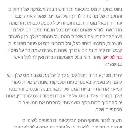
ניווט בתקנות מס בינלאומיות דורש הבנה מעמיקה של החוקים
והתקנות של מדינת הולדתך ושל המדינה שאליה אתה עובר.
עורך דין בעל מומחיות בתחום זה יכול לספק לכם את ההכוונה
הנדרשת ולוודא שאתם עומדים בכל חובות המס. הם יכולים
לעזור לך להבין את השלכות המס של המהלך שלך, כגון מעמד
תושבות, הסכמי מיסוי כפל, וכל תמריצי מס או פטור ספציפיים
שעשויים להיות זמינים עבורך שהם חשובים שמדובר על
מיסוי
ברילוקיישן
שהרי הוא בעל משמעות כבדה ואין להלקל ראש
בנושא זה.
יתרה מכך, עורך דין יכול לסייע לך לייעל את מצב המס שלך. יש
להם ידע מעמיק באסטרטגיות וטכניקות שונות שיכולות לעזור
למזער את התחייבויות המס שלך, כגון מבנה הנכסים וההכנסה
שלך בצורה יעילה במס. על ידי עבודה צמודה עם עורך דין, אתה
יכול לחסוך סכום כסף משמעותי ולמקסם את המשאבים
הכספיים שלך.
חשוב לזכור שחוקי המס הבינלאומיים כפופים לשינויים
ועדכונים תכופים. ללא סיוע של עורך דין, אתה עלול לפספס