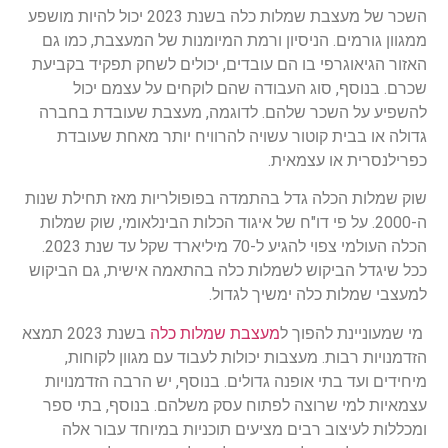
השכר של מעצבת שמלות כלה בשנת 2023 יכול להיות מושפע
ממגוון גורמים. הניסיון ורמת המיומנות של המעצבת, כמו גם
האזור הגיאוגרפי בו הם עובדים, יכולים לשחק תפקיד בקביעת
שכרם. בנוסף, סוג העבודה שהם לוקחים על עצמם יכול
להשפיע על השכר שלהם. לדוגמה, מעצבת שעובדת בחברה
גדולה או בבית קוטור עשויה להרוויח יותר מאחת שעובדת
כפרילנסרית או עצמאית.
שוק שמלות הכלה גדל בהתמדה בפופולריות מאז תחילת שנות
ה-2000. על פי דו"ח של איגוד הכלות הבינלאומי, שוק שמלות
הכלה העולמי צפוי להגיע ל-70 מיליארד שקל עד שנת 2023.
ככל שיגדל הביקוש לשמלות כלה בהתאמה אישית, גם הביקוש
למעצבי שמלות כלה ימשיך לגדול.
מי שמעוניינת להפוך ל
מעצבת שמלות כלה
בשנת 2023 תמצא
הזדמנויות רבות. מעצבות יכולות לעבוד עם מגוון לקוחות,
מיחידים ועד בתי אופנה גדולים. בנוסף, יש הרבה הזדמנויות
עצמאיות למי שרוצה לפתוח עסק משלהם. בנוסף, בתי ספר
ומכללות לעיצוב רבים מציעים תוכניות במיוחד עבור אלה