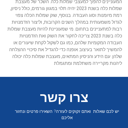
המעוניינים להפוך למעצבי שמלות כלה. השכר של מעצבת
שמלות כלה בשנת 2023 יהיה תלוי במגוון גורמים, כולל ניסיון,
רמת מיומנות וסוג העבודה. בנוסף, שוק שמלות הכלה צפוי
לגדול משמעותית במהלך השנים הקרובות, וליצור הזדמנויות
רבות למתעניינים בתחום. מי שמעוניינת להיות מעצבת שמלות
כלה בשנת 2023 צריכה לחקור את השוק ואת הזדמנויות
העבודה המקומיות שלהם, כמו גם לשקול לקחת שיעורים או
להמשיך לתואר בעיצוב אופנה כדי להגדיל את סיכויי ההצלחה
שלהן. עם הידע והניסיון המתאים, מעצבת שמלות כלה יכולה
ליהנות מקריירה משתלמת ומתגמלת
צרו קשר
יש לכם שאלות ואתם זקוקים לעזרה? השאירו פרטים ונחזור
אליכם