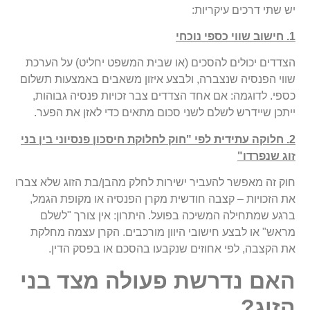
יש שתי דרכים עיקריות:
1. חישוב שווי כספי נוכחי
הצדדים יכולים להסכים (או שבית המשפט יחליט) על הערכת
שווי הפנסיה שנצברה, ולבצע איזון משאבים באמצעות תשלום
כספי. לדוגמה: אם אחד הצדדים צבר זכויות פנסיה גבוהות,
ייתכן שיידרש לשלם לשני סכום מתאים כדי לאזן את הפער.
2. חלוקה עתידית לפי "חוק לחלוקת חיסכון פנסיוני בין בני
זוג שנפרדו"
חוק זה מאפשר להעביר ישירות לחלק מהבן/בת הזוג שלא צברו
את הזכויות – קצבה חודשית מקרן הפנסיה או מקופת הגמל,
ברגע שמתחילה המשיכה בפועל. היתרון: אין צורך "לשלם
מראש" או לבצע חישובי היוון מורכבים. הקרן עצמה מחלקת
את הקצבה, לפי אחוזים שנקבעו בהסכם או בפסק הדין.
האם נדרשת פעולה מצד בני
הזוג?