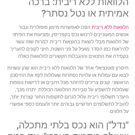
הלוואות ללא ריבית: ברכה
אמיתית או נטל נסתר?
הלוואות ללא ריבית
הפכו לאפשרות מימון פופולרית עבור
אנשים המעוניינים לרכוש נכס בקפריסין, ומציעות את הפיתוי
של הלוואות מבלי לשאת בהוצאות ריבית. למרות שזה עשוי
להיראות כמו הסדר מועיל על פני השטח, חיוני לקונים להעריך
בקפידה את התנאים וההגבלות הקשורים להלוואות כאלה.
חיסרון פוטנציאלי אחד של הלוואות ללא ריבית הוא שהן עשויות
לבוא עם עמלות או עלויות נסתרות שעלולות לקזז את החיסכון
הראשוני. קונים צריכים להיזהר מכל חיובים או דרישות נוספות
שעלולות להשפיע על סבירות ההלוואה הכוללת. יתרה מכך,
היעדר תשלומי ריבית עלול לגרום לתקופות החזר קצרות יותר,
להוביל לתשלומים חודשיים גבוהים יותר ולעומס כספי אפשרי
על הלווים.
"נדל"ן הוא נכס בלתי מתכלה,