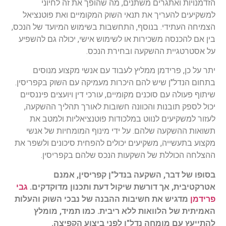
הזדמנויות ואתגרים משתנים, מה שהופך את זה לחיוני
למשקיעים להעריך את תנאי השוק המקומיים ואת פוטנציאל
הצמיחה העתידי. בנוסף, התחשבות בשימוש המיועד של הנכס,
בין אם להכנסה משכירות או לשימוש אישי, יכולה גם להשפיע
על אסטרטגיית ההשקעה ובחירת הנכס.
יתר על כן, פרידמן ממליץ לעבוד עם אנשי מקצוע מנוסים
בתחום הנדל"ן שיש להם היכרות מעמיקה עם השוק בקפריסין.
שיתוף פעולה עם סוכנים מקומיים, עורכי דין ויועצים פיננסיים
יכול לספק תובנות והכוונה חשובות לאורך תהליך ההשקעה,
לעזור למשקיעים לנווט במלכודות פוטנציאליות ולמטב את
תשואות ההשקעה שלהם. על ידי מינוף המומחיות של אנשי
מקצוע בתעשייה, משקיעים יכולים להפחית סיכונים ולשפר את
ההצלחה הכוללת של השקעות הנכס שלהם בקפריסין.
בסופו של דבר, השקעה בנדל"ן קפריסין, אמנם
אטרקטיבית, אך דורשת שיקול דעת ותכנון מדוקדקים.
גבי
פרידמן
מדגיש את חשיבות ההבנה של נבכי השוק והעלות
האמיתית של הלוואות ללא ריבית. כמו תמיד, מומלץ
להתייעץ עם מומחה נדל"ן לפני ביצוע הקפיצה.