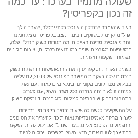
שעולה מתמיד בערכו": עד כמה
זה נכון בקפריסין?
בעוד שהאמרה ש"נדל"ן הוא נכס בלתי יתכלה, שערך הולך
וגדל" מתקיימת בשווקים רבים, המצב בקפריסין מציג תמונה
יותר ניואנסית. מדינת האיים חוותה תנודות בשוק הנדל"ן שלה,
המושפעות מגורמים שונים כמו תנאים כלכליים, יציבות פוליטית
ומגמות השקעות חיצוניות.
בשנים האחרונות, קפריסין ראתה התאוששות הדרגתית בשוק
הנכסים שלה בעקבות המשבר הפיננסי של 2013, עם עלייה
בביקוש מצד קונים מקומיים ובינלאומיים כאחד. עם זאת,
צמיחה זו לא הייתה אחידה בכל מגזרי השוק, עם פערים
בתמחור ובביקוש בהתאם למיקום, סוג הנכס ודינמיקת השוק.
על המשקיעים לגשת להשקעות נכסים בקפריסין בזהירות,
לערוך מחקר מעמיק ובדיקת נאותות כדי להעריך את הסיכונים
והתגמולים הפוטנציאליים. בעוד שנדל"ן אכן יכול להיות השקעה
רבת ערך לטווח ארוך, תנאי השוק בקפריסין יכולים להיות