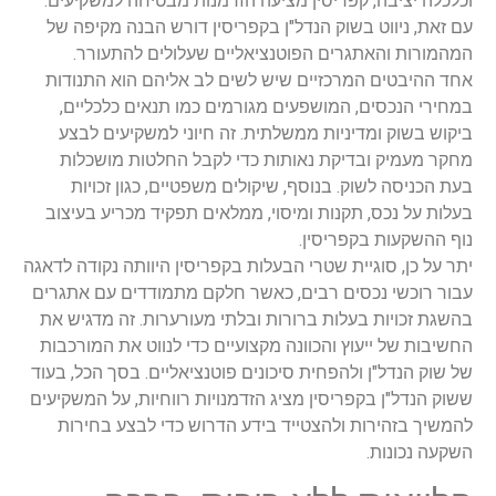
וכלכלה יציבה, קפריסין מציעה הזדמנות מבטיחה למשקיעים.
עם זאת, ניווט בשוק הנדל"ן בקפריסין דורש הבנה מקיפה של
המהמורות והאתגרים הפוטנציאליים שעלולים להתעורר.
אחד ההיבטים המרכזיים שיש לשים לב אליהם הוא התנודות
במחירי הנכסים, המושפעים מגורמים כמו תנאים כלכליים,
ביקוש בשוק ומדיניות ממשלתית. זה חיוני למשקיעים לבצע
מחקר מעמיק ובדיקת נאותות כדי לקבל החלטות מושכלות
בעת הכניסה לשוק. בנוסף, שיקולים משפטיים, כגון זכויות
בעלות על נכס, תקנות ומיסוי, ממלאים תפקיד מכריע בעיצוב
נוף ההשקעות בקפריסין.
יתר על כן, סוגיית שטרי הבעלות בקפריסין היוותה נקודה לדאגה
עבור רוכשי נכסים רבים, כאשר חלקם מתמודדים עם אתגרים
בהשגת זכויות בעלות ברורות ובלתי מעורערות. זה מדגיש את
החשיבות של ייעוץ והכוונה מקצועיים כדי לנווט את המורכבות
של שוק הנדל"ן ולהפחית סיכונים פוטנציאליים. בסך הכל, בעוד
ששוק הנדל"ן בקפריסין מציג הזדמנויות רווחיות, על המשקיעים
להמשיך בזהירות ולהצטייד בידע הדרוש כדי לבצע בחירות
השקעה נכונות.