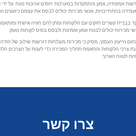
שות אמפתיה, אמון והתמקדות במערכות יחסים ארוכות טווח. על ידי ה
עמידה בהתחייבויות, אנשי מכירות יכולים לבסס את עצמם כיועצים וש
קד בבניית קשרים חזקים עם הלקוחות ומתן להם חוויה אישית ומותאמ
שי מכירות יכולים לבנות אמון ואמינות ולבסס בסיס לקוחות נאמן.
בתחום הייעוץ העסקי, מסיק כי מכירות מוצלחות דורשות שילוב של הזדה
נת צרכי הלקוחות והתאמת תהליך המכירה כדי לענות על הצרכים הללו,
ות לטווח הארוך.
צרו קשר