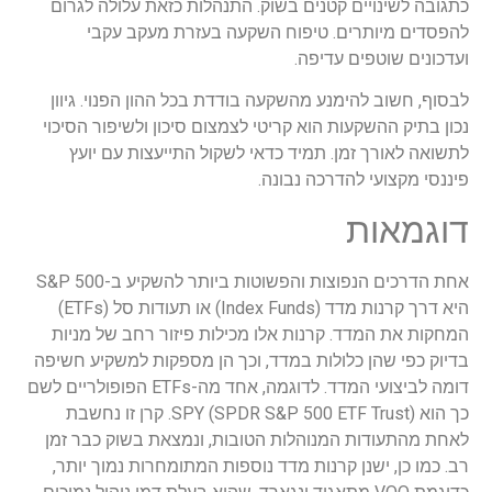
כתגובה לשינויים קטנים בשוק. התנהלות כזאת עלולה לגרום
להפסדים מיותרים. טיפוח השקעה בעזרת מעקב עקבי
ועדכונים שוטפים עדיפה.
לבסוף, חשוב להימנע מהשקעה בודדת בכל ההון הפנוי. גיוון
נכון בתיק ההשקעות הוא קריטי לצמצום סיכון ולשיפור הסיכוי
לתשואה לאורך זמן. תמיד כדאי לשקול התייעצות עם יועץ
פיננסי מקצועי להדרכה נבונה.
דוגמאות
אחת הדרכים הנפוצות והפשוטות ביותר להשקיע ב-S&P 500
היא דרך קרנות מדד (Index Funds) או תעודות סל (ETFs)
המחקות את המדד. קרנות אלו מכילות פיזור רחב של מניות
בדיוק כפי שהן כלולות במדד, וכך הן מספקות למשקיע חשיפה
דומה לביצועי המדד. לדוגמה, אחד מה-ETFs הפופולריים לשם
כך הוא SPY (SPDR S&P 500 ETF Trust). קרן זו נחשבת
לאחת מהתעודות המנוהלות הטובות, ונמצאת בשוק כבר זמן
רב. כמו כן, ישנן קרנות מדד נוספות המתומחרות נמוך יותר,