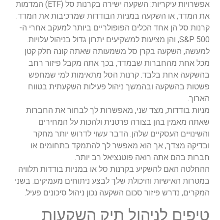
אפשרויות עיקריות: השקעה ישירה בקרנות סל (ETF) המדמות
את המדד, או השקעה במניות הבודדות שמרכיבות את המדד.
קרנות סל הן אחד הכלים הפופולריים ביותר למעקב אחרי ה-
S&P 500, והן מציעות למשקיעים יתרון גדול בניהול עלויות.
למעשה, השקעה בקרן סל משמעותה שאתה קונה חלק קטן
מכל אחת מהחברות שבמדד, בכך אתה מקבל פיזור רחב
בהשקעה אחת בלבד. קרנות הסל מתאימות למי שמחפש
פשטות בהשקעה ובהמשך ניהול פעילות השקעתית בטווח
הארוך.
מניות בודדות, מצד שני, מאפשרות לך לבחור את החברות
שאתה מאמין בהן בצורה פרטנית ולהכות על המחירים
והשינויים העסקיים שלהן. הדבר עשוי לדרוש יותר מחקר
ובדיקה מצדך, אך הוא מאפשר לך להתמקד בתחומים או
חברות בהם אתה רואה פוטנציאל רב יותר.
ההחלטה האם להשקיע בקרנות סל או במניות בודדות תלוויה
במטרות האישיות והיכולת שלך לבצע ניתוחים מעמיקים. בשני
המקרים, נדרש פיזור סכום השקעה נכון ניהול סיכונים פעיל.
טיפים לניהול תיק השקעות