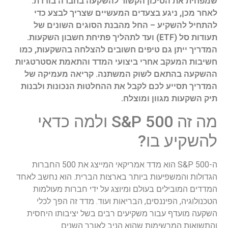
שמפחית את הסיכון הקשור להשקעה בחברה בודדת.
לאחר מכן, ניגע בצעדים המעשיים שצריך לבצע כדי
להתחיל להשקיע – החל מהבנת הסוגים השונים של
תעודות סל (ETF) ועד לתהליך פתיחת חשבון השקעות.
המדריך ייתן גם טיפים חשובים להצלחה בהשקעות, כמו
חשיבות המעקב אחרי ביצועי המדד והתאמת אסטרטגיות
ההשקעה בהתאם לשוק המשתנה. קריאה מעמיקה של
המדריך תסייע לכם לקבל את ההחלטות הנכונות ולבנות
תיק השקעות מגוון ומוצלח.
מה זה S&P 500 ולמה כדאי
להשקיע בו?
ה-S&P 500 הוא מדד אמריקאי המייצג את 500 החברות
הגדולות והמשפיעות ביותר בארצות הברית. הוא נחשב לאחד
המדדים המובילים בעולם ומיוצג על ידי חברות מעולמות
הטכנולוגיה, הפיננסים, הבריאות ועוד. מדד זה הפך לכלי
השקעה מועדף עבור משקיעים רבים בשל יציבותו היחסית
והתשואות המרשימות שהוא הניב לאורך השנים.