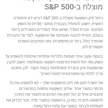
מוצלח ב-S&P 500
ניהול תיק השקעות מוצלח ב-S&P 500 דורש ידע והתמדה.
ראשית, חשוב להתחיל בעבודת מחקר יסודית על השוק
הפיננסי. הכרת המדד, שהוא אחד המדדים המובילים ביותר
בעולם, חיונית להבנה מעמיקה של ההשקעה. למד על החברות
שהמדד כולל, כיצד הן מתפקדות, ומה הסיכונים השונים
הקשורים להן.
בנוסף, עקוב אחר מגמות כלכליות עולמיות שיכולות להשפיע על
השוק ומה יכול להוות הזדמנות השקעה משתלמת. חשוב להבין
שהשקעות אינן בהכרח משתלמות בטווח הקצר. לכן, התכנון
צריך לכלול גם אסטרטגיות לטווח הארוך.
אל תשכח לגוון את תיק ההשקעות שלך – לא להשקיע את כל
הכסף במוצר אחד. שילוב השקעות נוספות במכשירים
פיננסיים אחרים יכול לאזן את הסיכונים ולשפר את הסיכוי
לתשואה חיובית. כמו כן, בהשקעה במוצרי מדד, זכור לבדוק את
העמלות ולבחור במוצר עם עלות ניהול נמוכה.