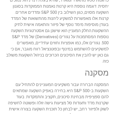
כדוגמת VOO מתאגיד ונגארד, שהיא בעלת דמי ניהול נמוכים
יחסית. דוגמה נוספת היא קרנות נאמנות הממוקדות בסגנון
השקעה מסוים, כגון השילוב בין S&P 500 ומדדים אחרים.
קרנות אלו מאפשרות למשקיע ליהנות מהתשואות של המדד
בעודן מוסיפות מימד נוסף של פיזור והתאמה אישית לתיק
ההשקעות.החלק המעניין הוא שישנן גם אסטרטגיות השקעה
נוספות המסתמכות על נגזרים (Derivatives) של מדד S&P
500. נגזרים אלו, כמו אופציות וחוזים עתידיים, מאפשרים
למשקיעים להשתמש במינוף ובפוטנציאל רווח מוגבר, אם כי
גם כאן יש להבין את הסיכונים הכרוכים בניהול השקעות משולב
כזה.
מסקנה
המסקנה הברורה עבור משקיעים המעוניינים להתחיל עם
השקעות ב-S&P 500 היא בחירה באפיק השקעה שמתאים
להם ספציפית מבחינת סיכונים, תקציב והתמקדות. בעוד
שקרנות מדד ותעודות סל מציעות גישה זולה ופשוטה לחשיפה
לשוק ולפיזור רחב, יש לבחון כל תוכנית השקעה בצורה אישית