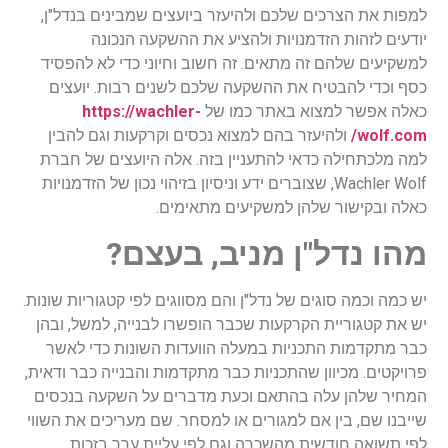
למפות את הצרכים שלכם ולהיעזר ביועצים שמבינים בנדל"ן,
יודעים לזהות הזדמנויות ולהציע את ההשקעה הנכונה
למשקיעים שלהם זה מתאים. זה חשוב וחיוני כדי לא להפסיד
כסף וכדי להבטיח את ההשקעה שלכם לשנים רבות. יועצים
כאלה אפשר למצוא באתר כמו של
https://wachler-
wolf.com/
ולהיעזר בהם למצוא נכסים וקרקעות וגם להבין
למה מלכתחילה כדאי להתעניין בזה. אלה היועצים של חברת
Wachler Wolf, שצוברים ידע וניסיון בזיהוי נכון של הזדמנויות
כאלה ובקישור שלהן למשקיעים מתאימים.
מהו נדל"ן מניב, בעצם?
יש כמה וכמה סוגים של נדל"ן והם מסווגים לפי קטגוריות שונות.
יש את קטגוריית הקרקעות שכבר הופשרו לבנייה, למשל, ובהן
כבר מתקדמות התכניות במעלה הוועדות השונות כדי לאשר
פרויקטים. מכיוון שהתכניות כבר מתקדמות והבנייה כבר ודאית,
המחיר שלהן עלה בהתאם וכעת מדברים על השקעה בנכסים
שייבנו שם, בין אם למגורים או למסחר. שם מעריכים את השווי
לפי תשואה חודשית מהשכרה וגם לפי עליית ערך בזכות