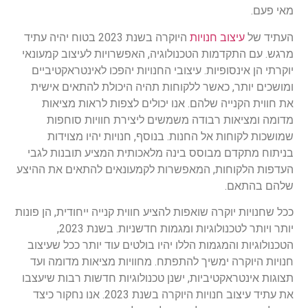
מאי פעם.
העתיד של
עיצוב חנויות
היוקרה בשנת 2023 בטוח יהיה עתיד
מרגש. עם התקדמות הטכנולוגיה, האפשרויות לעיצוב קמעונאי
יוקרתי הן אינסופיות. עיצובי החנויות יהפכו לאינטראקטיביים
ומושכים יותר, כאשר ללקוחות תהיה היכולת להתאים אישית
את חווית הקנייה שלהם. אנו יכולים לצפות לראות מציאות
מדומה ומציאות רבודה משמשים ליצירת חוויות סוחפות
שמושכות לקוחות אל החנות. בנוסף, חנויות יהיו מצוידות
בניתוח מתקדם מבוסס בינה מלאכותית המציע תובנות לגבי
העדפות הלקוחות, המאפשרות לקמעונאים להתאים את ההיצע
שלהם בהתאם.
ככל שחנויות יוקרה שואפות להציע חווית קנייה ייחודית, הן פונות
יותר ויותר לטכנולוגיות ומגמות חדשניות. בשנת 2023,
הטכנולוגיות והמגמות הללו יהיו בולטים עוד יותר ככל שעיצוב
חנויות היוקרה ימשיך להתפתח. מחוויות מציאות מדומה ועד
תצוגות אינטראקטיביות, ישנן טכנולוגיות חדשות רבות שיעצבו
את עתיד עיצוב חנויות היוקרה בשנת 2023. אנו נחקור כיצד