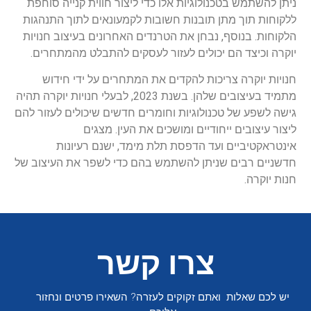
ניתן להשתמש בטכנולוגיות אלו כדי ליצור חווית קנייה סוחפת
ללקוחות תוך מתן תובנות חשובות לקמעונאים לתוך התנהגות
הלקוחות. בנוסף, נבחן את הטרנדים האחרונים בעיצוב חנויות
יוקרה וכיצד הם יכולים לעזור לעסקים להתבלט מהמתחרים.
חנויות יוקרה צריכות להקדים את המתחרים על ידי חידוש
מתמיד בעיצובים שלהן. בשנת 2023, לבעלי חנויות יוקרה תהיה
גישה לשפע של טכנולוגיות וחומרים חדשים שיכולים לעזור להם
ליצור עיצובים ייחודיים ומושכים את העין. מצגים
אינטראקטיביים ועד הדפסת תלת מימד, ישנם רעיונות
חדשניים רבים שניתן להשתמש בהם כדי לשפר את העיצוב של
חנות יוקרה.
צרו קשר
יש לכם שאלות ואתם זקוקים לעזרה? השאירו פרטים ונחזור